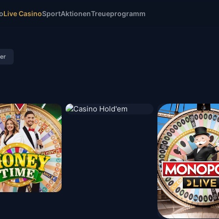
o
Live Casino
Sport
Aktionen
Treueprogramm
er