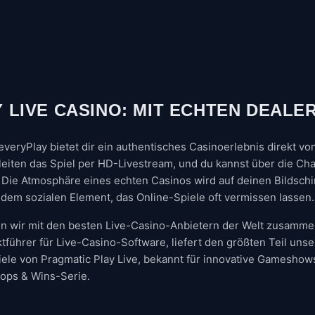
 LIVE CASINO: MIT ECHTEN DEALE
veryPlay bietet dir ein authentisches Casinoerlebnis direkt vo
leiten das Spiel per HD-Livestream, und du kannst über die Chat
Die Atmosphäre eines echten Casinos wird auf deinen Bildschi
dem sozialen Element, das Online-Spiele oft vermissen lassen.
en wir mit den besten Live-Casino-Anbietern der Welt zusamme
tführer für Live-Casino-Software, liefert den größten Teil uns
iele von Pragmatic Play Live, bekannt für innovative Gameshows
rops & Wins-Serie.