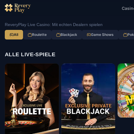
Casin
ReveryPlay Live Casino: Mit echten Dealern spielen
All
Roulette
Blackjack
Game Shows
Pok
ALLE LIVE-SPIELE