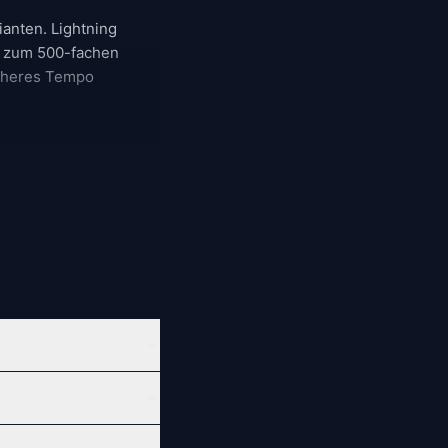
ianten. Lightning
is zum 500-fachen
 höheres Tempo
ermöglicht einer
Blackjack beschleunigt
 entscheiden. Power
 zu vervierfachen.
e kombiniert ein
 Brettspiel mit
-Format mitspielen.