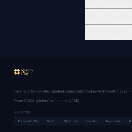
Kann ich mit dem Deale
Alle Live-Casino-Spie
modernster Technik ge
Sind Live-Casino-Spiele
verantwortungsvollen
Ist das Live Casino ru
Live Casino auf d
Das Live Casino von Re
Gameshows funktionie
an deine Bildschirmgr
Platzieren von Einsätz
brauchst keine App: Ö
Live-Casino-Angebot.
Verantwortungsvolles Spielen
Datenschutz
Cookie-Richtlinie
Konto schl
Das mobile Erlebnis e
ihrer bunten Oberfläc
Ohne OASIS spielen
Casino ohne OASIS
Roulette und Blackjack
ANBIETER
Tischlayout.
Pragmatic Play
NetEnt
Play'n GO
Evolution
Novomatic
B
Zahlungsmethoden 