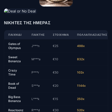
ΝΙΚΗΤΕΣ ΤΗΣ ΗΜΕΡΑΣ
ΠΑΙΧΝΊΔΙ
ΠΑΊΚΤΗΣ
ΣΤΟΊΧΗΜΑ
ΠΟΛΛΑΠΛΑΣΙΑΣΤΉΣ
Gates of
J***n
€25
498x
Olympus
Sweet
M***a
€10
832x
Bonanza
Crazy
P***r
€50
102x
Time
Book of
S***e
€20
1144x
Dead
Big Bass
L***k
€15
250x
Bonanza
Reactoonz
R***d
€30
520x