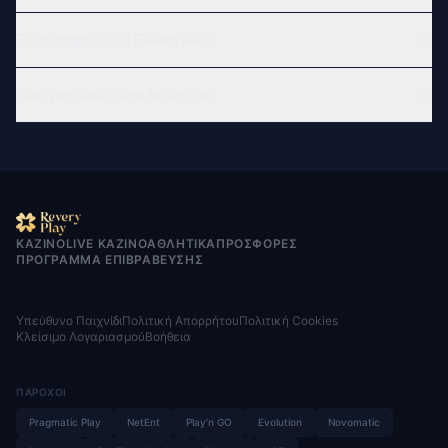
μια ματιά στο
gr
πριν επιλέξεις πού θα παίξεις. Αν ψάχνεις
και άλλες παρόμοιες επιλογές, αξίζει να δεις και το
Είναι ασφαλές το ReveryPlay;
Tenobet casino
.
Ποια μπόνους είναι διαθέσιμα;
Μπόνους Καλωσορίσματος και Προσφορές
Οι νέοι παίκτες καλωσορίζονται με ένα γενναιόδωρο
πακέτο καλωσορίσματος. Η πρώτη κατάθεση αποδίδει
αμέσως μπόνους χρήματα και free spins. Δες τη
σελίδα
προσφορών
για την τρέχουσα ποικιλία.
ΚΑΖΊΝΟ
LIVE ΚΑΖΊΝΟ
ΑΘΛΗΤΙΚΆ
ΠΡΟΣΦΟΡΈΣ
Live Καζίνο
ΠΡΌΓΡΑΜΜΑ ΕΠΙΒΡΆΒΕΥΣΗΣ
Το live καζίνο του ReveryPlay φέρνει την ατμόσφαιρα
ενός πραγματικού καζίνο στην οθόνη σου. Επισκέψου τη
Υπεύθυνο Παιχνίδι
Πολιτική Απορρήτου
Πολιτική Cookies
Κλείσιμο Λογαριασμού
Βοήθεια
σελίδα live καζίνο
για την πλήρη ποικιλία.
Υπεύθυνο Παιχνίδι
ΠΆΡΟΧΟΙ
Pragmatic Play
NetEnt
Play'n GO
Evolution
Novomatic
Το ReveryPlay παρέχει εργαλεία για να ελέγχεις τη