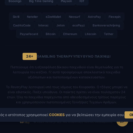
συμπεριφορά σου, όπως όρια κατάθεσης, όρια ζημιών και
Booongo
Big Time Gaming
Playson
IGT
αυτοαποκλεισμός. Περισσότερες πληροφορίες στη σελίδα
υπεύθυνου παιχνιδιού
. Αν θέλεις να δοκιμάσεις και άλλο
Skrill
Neteller
eZeeWallet
Neosurf
AstroPay
Flexepin
καζίνο, το
x-3-bet.net
είναι μια ισάξια επιλογή με
CashtoCode
Interac
Jeton
ecoPayz
Bankoverschrijving
πλούσια ποικιλία παιχνιδιών.
Paysafecard
Bitcoin
Ethereum
Litecoin
Tether
Εξυπηρέτηση Πελατών
Η εξυπηρέτηση πελατών του ReveryPlay είναι διαθέσιμη
24+
GAMBLING THERAPY
ΥΠΕΎΘΥΝΟ ΠΑΙΧΝΊΔΙ
μέσω live chat και email 24 ώρες το 24ωρο. Επισκέψου τη
Πιστεύουμε ότι η εξασφάλιση δίκαιου παιχνιδιού είναι θεμελιώδης για τη
σελίδα βοήθειας
για περισσότερες πληροφορίες. Οι
λειτουργία του καζίνο. Γι' αυτό προσφέρουμε αποκλειστικά παιχνίδια
τακτικοί παίκτες μπορούν επίσης να επωφεληθούν από το
αξιόπιστων και πιστοποιημένων κατασκευαστών.
πρόγραμμα επιβράβευσης
.
Το ReveryPlay λειτουργεί υπό τους νόμους του Κουρασάο. Ο τζόγος μπορεί να
είναι εθιστικός. Παίξε υπεύθυνα. Οι παίκτες πρέπει να είναι τουλάχιστον 24
ετών. Όλα τα παιχνίδια παρέχονται από αδειοδοτημένους τρίτους παρόχους
και χρησιμοποιούν πιστοποιημένες Γεννήτριες Τυχαίων Αριθμών.
Δοκίμασε επίσης
betoranje.online
ός ο ιστότοπος χρησιμοποιεί
COOKIES
για να βελτιώσει την εμπειρία σου.
Ο
© 2026 ReveryPlay. Με επιφύλαξη παντός δικαιώματος.