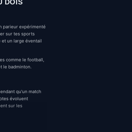
U DOIS
un parieur expérimenté
er sur tes sports
et un large éventail
res comme le football,
et le badminton.
 Pendant qu'un match
cotes évoluent
ent sur les