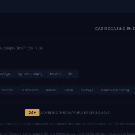
gulièrement des promotions spécifiques au sport : cotes amél
atuits et cashback sur les accumulateurs perdants. Consulte no
CASINO
CASINO EN 
es
ent toujours rester un divertissement. Sur ReveryPlay, tu peux d
le compte
Obtenir de l'aide
s. Consulte notre page sur le
jeu responsable
pour plus d'inform
? Visite notre
page d'aide
. N'oublie pas non plus de profiter du
p
points sur toutes tes mises sportives.
ooongo
Big Time Gaming
Playson
IGT
Flexepin
CashtoCode
Interac
Jeton
ecoPayz
Bankoverschrijving
24+
GAMBLING THERAPY
JEU RESPONSABLE
un jeu équitable en proposant uniquement des jeux de fournisseurs certifiés et reconnu
is de Curaçao. Le jeu peut créer une dépendance. Joue de façon responsable. Les joue