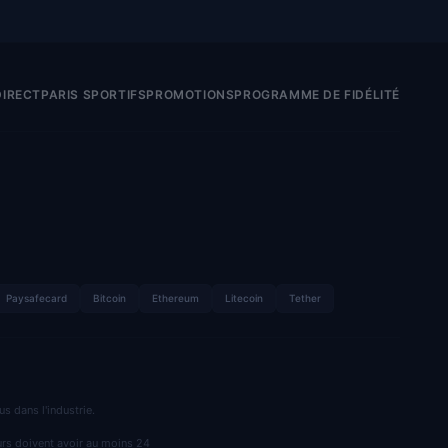
iorées sur des matchs
tre
page promotions
DIRECT
PARIS SPORTIFS
PROMOTIONS
PROGRAMME DE FIDÉLITÉ
éfinir des limites sur
ations. Des questions
rogramme de fidélité
Paysafecard
Bitcoin
Ethereum
Litecoin
Tether
s dans l'industrie.
urs doivent avoir au moins 24