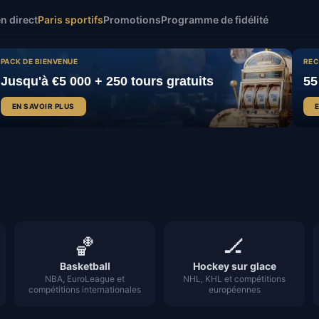
n direct
Paris sportifs
Promotions
Programme de fidélité
PACK DE BIENVENUE
REC
Jusqu'à €5 000 + 250 tours gratuits
55
EN SAVOIR PLUS
🏀
🏒
Basketball
Hockey sur glace
NBA, EuroLeague et
NHL, KHL et compétitions
compétitions internationales
européennes