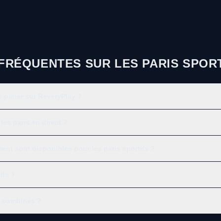
rt de paris le plus populaire sur ReveryPlay. Tu peux parier sur 
a Ligue 1, la Premier League, la Liga, la Serie A, la Bundesliga
e résultat, il y a des options pour le score exact, le premier but
bien plus encore.
FRÉQUENTES SUR LES PARIS SPOR
ndividuels
ur les paris en direct en raison des changements constants de p
e parier sur ReveryPlay ?
us les Grand Chelems (Open d'Australie, Roland-Garros, Wimbled
et même les événements ITF.
es paris en direct ?
nt sont disponibles pour les paris sportifs ?
 expansion et ReveryPlay y répond avec une offre étendue. Les t
2, League of Legends, Dota 2 et Valorant sont disponibles quo
 The International, le Worlds Championship et les CS2 Majors 
ifs ?
is combinés ?
us Sportifs