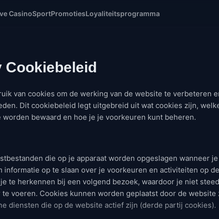
ive Casino
Sport
Promoties
Loyaliteitsprogramma
 Cookiebeleid
uik van cookies om de werking van de website te verbeteren e
eden. Dit cookiebeleid legt uitgebreid uit wat cookies zijn, wel
e worden bewaard en hoe je je voorkeuren kunt beheren.
ekstbestanden die op je apparaat worden opgeslagen wanneer je
informatie op te slaan over je voorkeuren en activiteiten op d
je te herkennen bij een volgend bezoek, waardoor je niet stee
r te voeren. Cookies kunnen worden geplaatst door de website ze
e diensten die op de website actief zijn (derde partij cookies).