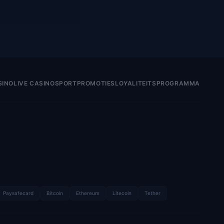
 deze cookies werken
opslaan van je
SINO
LIVE CASINO
SPORT
PROMOTIES
LOYALITEITSPROGRAMMA
or marketingdoeleinden
nvloeden.
, cookies die je
llen. Deze cookies
n bewaard.
personaliseerde
Paysafecard
Bitcoin
Ethereum
Litecoin
Tether
en en eerder ingevulde
et strikt noodzakelijk